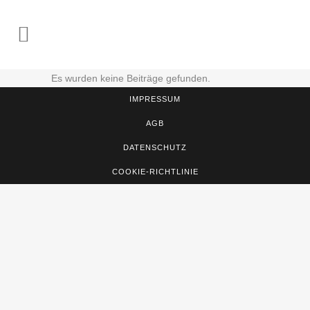
Es wurden keine Beiträge gefunden.
IMPRESSUM
AGB
DATENSCHUTZ
COOKIE-RICHTLINIE
Sign In
The password must have a minimum of